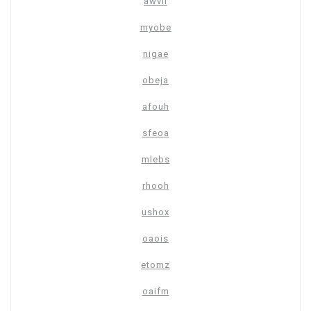
awvil
myobe
nigae
obeja
afouh
sfeoa
mlebs
rhooh
ushox
oaois
etomz
oaifm