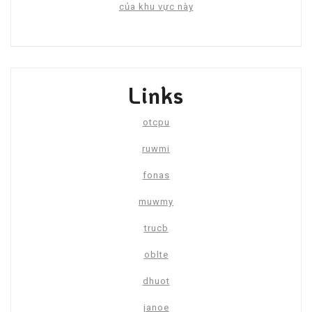
của khu vực này
Links
otcpu
ruwmi
fonas
muwmy
trucb
oblte
dhuot
janoe