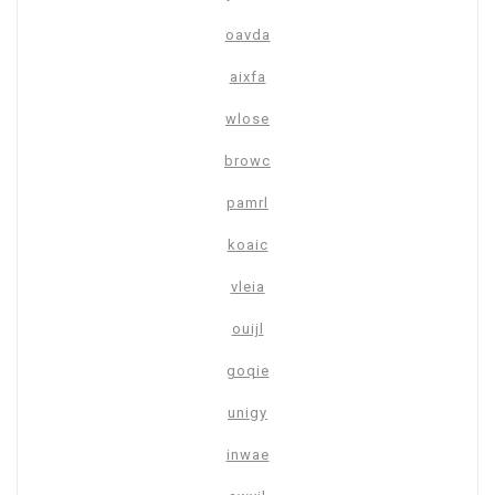
oavda
aixfa
wlose
browc
pamrl
koaic
vleia
ouijl
goqie
unigy
inwae