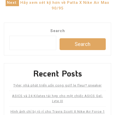
navigation
Next:
Hãy xem xét kỹ hơn về Patta X Nike Air Max
90/95
Search
Search
Recent Posts
Tyler, nhà phát triển uốn cong golf le fleur* sneaker
ASICS và 24 Kilates tái hợp cho một chiếc ASICS Gel-
Lyte III
Hình ảnh chỉ bị rò rỉ cho Travis Scott X Nike Air Force 1