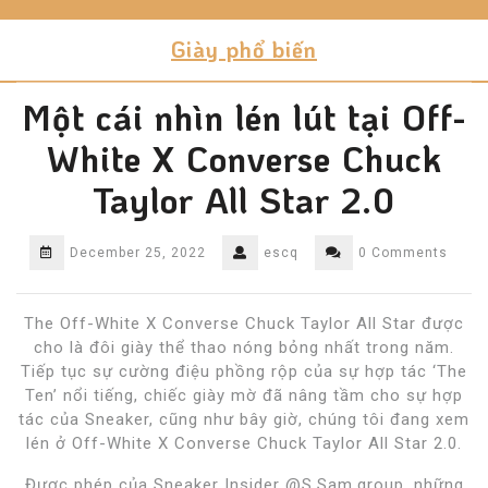
Skip
to
Giày phổ biến
content
Một cái nhìn lén lút tại Off-
White X Converse Chuck
Taylor All Star 2.0
December 25, 2022
escq
0 Comments
The Off-White X Converse Chuck Taylor All Star được
cho là đôi giày thể thao nóng bỏng nhất trong năm.
Tiếp tục sự cường điệu phồng rộp của sự hợp tác ‘The
Ten’ nổi tiếng, chiếc giày mờ đã nâng tầm cho sự hợp
tác của Sneaker, cũng như bây giờ, chúng tôi đang xem
lén ở Off-White X Converse Chuck Taylor All Star 2.0.
Được phép của Sneaker Insider @S.Sam.group, những