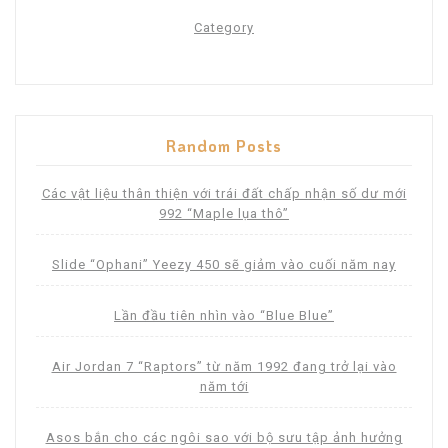
Category
Random Posts
Các vật liệu thân thiện với trái đất chấp nhận số dư mới
992 “Maple lụa thô”
Slide “Ophani” Yeezy 450 sẽ giảm vào cuối năm nay
Lần đầu tiên nhìn vào “Blue Blue”
Air Jordan 7 “Raptors” từ năm 1992 đang trở lại vào
năm tới
Asos bắn cho các ngôi sao với bộ sưu tập ảnh hưởng