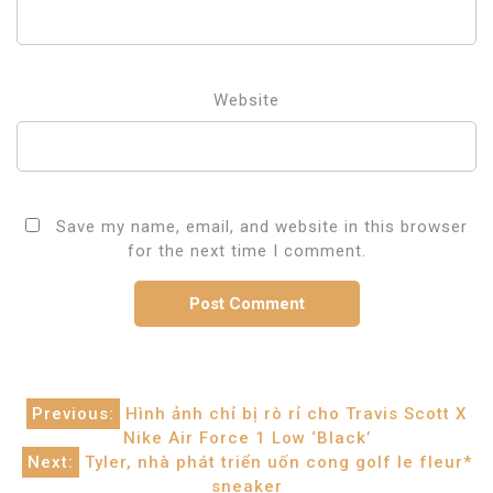
Website
Save my name, email, and website in this browser
for the next time I comment.
Post
Previous:
Hình ảnh chỉ bị rò rỉ cho Travis Scott X
Nike Air Force 1 Low ‘Black’
navigation
Next:
Tyler, nhà phát triển uốn cong golf le fleur*
sneaker