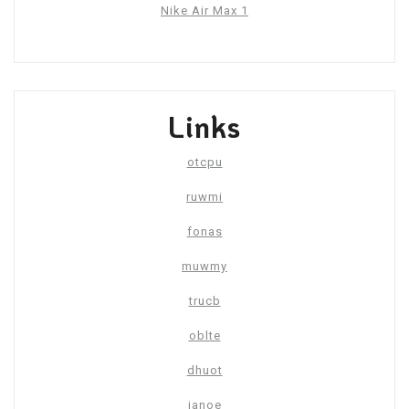
Nike Air Max 1
Links
otcpu
ruwmi
fonas
muwmy
trucb
oblte
dhuot
janoe