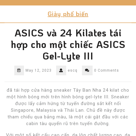
Skip
to
Giày phổ biến
content
ASICS và 24 Kilates tái
hợp cho một chiếc ASICS
Gel-Lyte III
May 12, 2023
escq
0 Comments
đã tái hợp cửa hàng sneaker Tây Ban Nha 24 kilat cho
một hình bóng mới trên hình bóng gel-lyte III. Sneaker
được lấy cảm hứng từ tuyến đường sắt kết nối
Singapore, Malaysia và Thái Lan. Chủ đề này được
tham chiếu qua bảng màu, là một cái gật đầu với các
cabin tàu quyến rũ trên tuyến đường.
Với một số kết cấu cao cấp, da lộn chất lượng cao, da