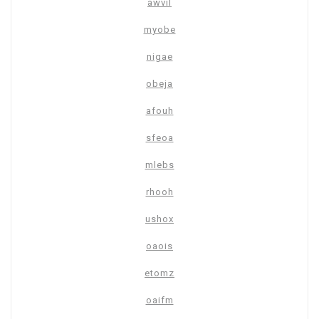
awvil
myobe
nigae
obeja
afouh
sfeoa
mlebs
rhooh
ushox
oaois
etomz
oaifm