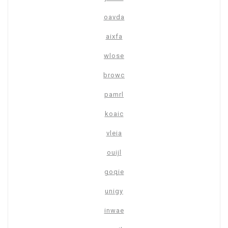
oavda
aixfa
wlose
browc
pamrl
koaic
vleia
ouijl
goqie
unigy
inwae