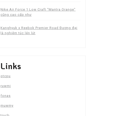
Nike Air Force 1 Low Craft “Mantra Orange”
cũng cao cấp như
Kanghyuk x Reebok Premier Road Đương đại
là nghiêm túc lén lút
Links
otcpu
ruwmi
fonas
muwmy
trucb