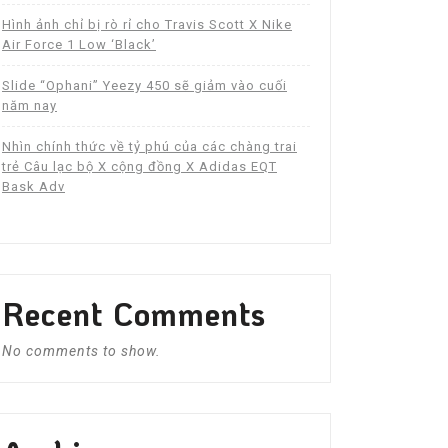
Hình ảnh chỉ bị rò rỉ cho Travis Scott X Nike
Air Force 1 Low ‘Black’
Slide “Ophani” Yeezy 450 sẽ giảm vào cuối
năm nay
Nhìn chính thức về tỷ phú của các chàng trai
trẻ Câu lạc bộ X cộng đồng X Adidas EQT
Bask Adv
Recent Comments
No comments to show.