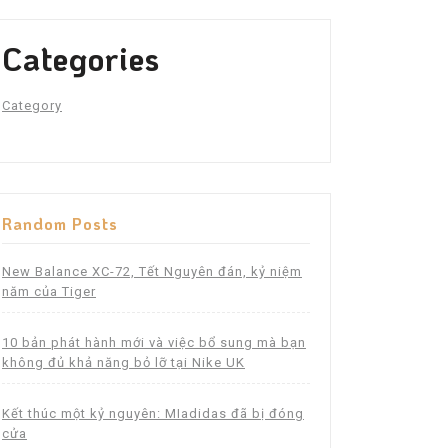
Categories
Category
Random Posts
New Balance XC-72, Tết Nguyên đán, kỷ niệm
năm của Tiger
10 bản phát hành mới và việc bổ sung mà bạn
không đủ khả năng bỏ lỡ tại Nike UK
Kết thúc một kỷ nguyên: MIadidas đã bị đóng
cửa