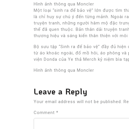
Hình ảnh thông qua Moncler
Một loại “sinh ra để bảo vệ” lớn được tìm t
là chỉ huy sự chú ý đến từng mảnh. Ngoài ra
truyện tranh, những người hâm mộ đặc trưn
thể đã quen thuộc. Bản thân dải truyện tran
thương hiệu và sáng kiến ​​thân thiện với mô
Bộ sưu tập “Sinh ra để bảo vệ” đầy đủ hiện 
từ áo khoác ngoài, đổ mồ hôi, áo phông và 
viện Donda của Ye thả Merch kỷ niệm bìa tạ
Hình ảnh thông qua Moncler
Leave a Reply
Your email address will not be published.
Re
Comment
*