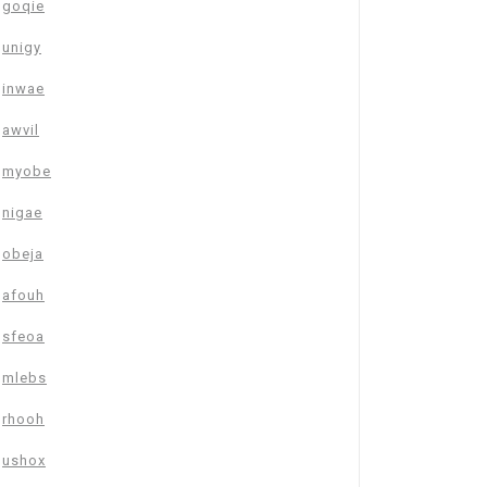
goqie
unigy
inwae
awvil
myobe
nigae
obeja
afouh
sfeoa
mlebs
rhooh
ushox