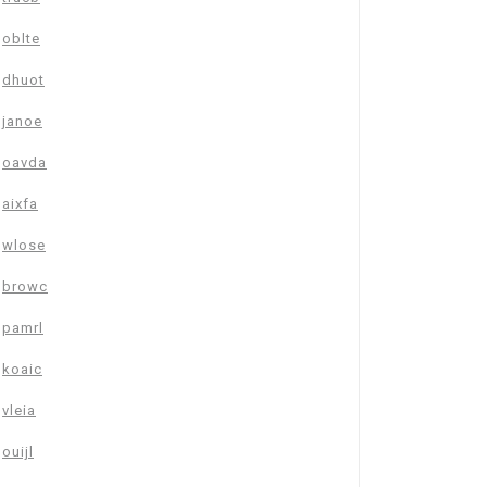
oblte
dhuot
janoe
oavda
aixfa
wlose
browc
pamrl
koaic
vleia
ouijl